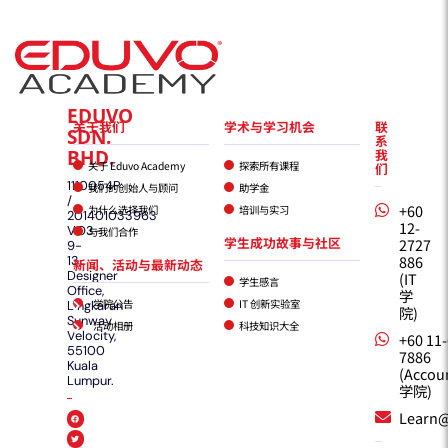
EDUVO
关于我们
学术与学习机会
联
SDN.
系
BHD.
我
关于 Eduvo Academy
探索所有课程
们
1110054P
我们的创始人与顾问
助学金
/
+60
为什么选择我们
培训与实习
201401033963
12-
VO3-
与我们合作
学生成功故事与社区
2727
9-
886
13,
新闻、活动与最新动态
Designer
(IT
学生感言
Office,
学
学院公告
IT 创新实验室
Lingkaran
院)
Sunway
活动相册
科技知识大全
Velocity,
+60 11
55100
7886
Kuala
(Accou
Lumpur.
学院)
Learn