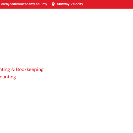
Learn@eduvoacademy.edu.my
Sunway Velocity
nting & Bookkeeping
ounting