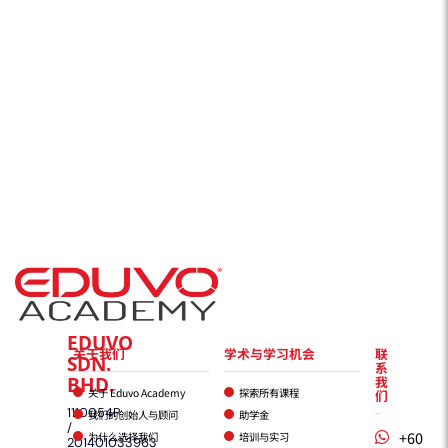
EDUVO
关于我们
学术与学习机会
联
SDN.
系
BHD.
我
关于 Eduvo Academy
探索所有课程
们
1110054P
我们的创始人与顾问
助学金
/
+60
为什么选择我们
培训与实习
201401033963