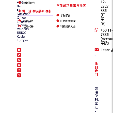
12-
VO3-
与我们合作
学生成功故事与社区
2727
9-
886
13,
新闻、活动与最新动态
Designer
(IT
学生感言
Office,
学
学院公告
IT 创新实验室
Lingkaran
院)
Sunway
活动相册
科技知识大全
Velocity,
+60 11
55100
7886
Kuala
(Accou
Lumpur.
学院)
Learn
找
到
我
们
交
通
便
利，
靠
近
2